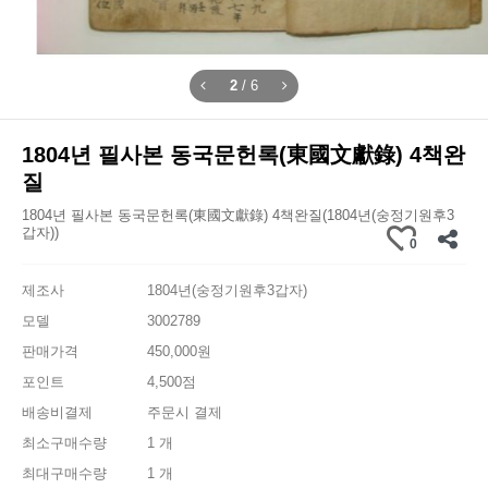
2
/
6
1804년 필사본 동국문헌록(東國文獻錄) 4책완
질
1804년 필사본 동국문헌록(東國文獻錄) 4책완질(1804년(숭정기원후3
갑자))
0
제조사
1804년(숭정기원후3갑자)
모델
3002789
판매가격
450,000원
포인트
4,500점
배송비결제
주문시 결제
최소구매수량
1 개
최대구매수량
1 개