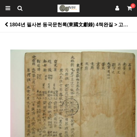
0
1804년 필사본 동국문헌록(東國文獻錄) 4책완질 > 고서적