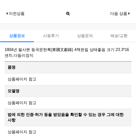
이전상품
다음 상품
상품정보
사용후기
상품문의
배송/교환
1804년 필사본 동국문헌록(東國文獻錄) 4책완질 상태좋음 크기:23.3*16
센치,다듬이장지
품명
상품페이지 참고
모델명
상품페이지 참고
법에 의한 인증·허가 등을 받았음을 확인할 수 있는 경우 그에 대한
사항
상품페이지 참고