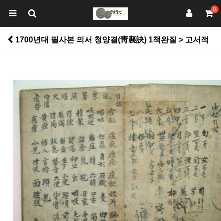
0
1700년대 필사본 의서 청양결(靑襄訣) 1책완질 > 고서적