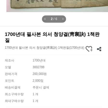
2
/
6
1700년대 필사본 의서 청양결(靑襄訣) 1책완
질
1700년대 필사본 의서 청양결(靑襄訣) 1책완질(1700년대)
0
제조사
1700년대
모델
3002788
판매가격
200,000원
포인트
2,000점
배송비결제
주문시 결제
최소구매수량
1 개
최대구매수량
1 개