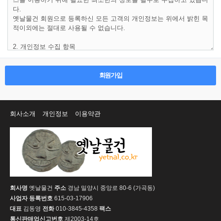
회원가입
회사소개
개인정보
이용약관
회사명
옛날물건
주소
경남 밀양시 중앙로 80-6 (가곡동)
사업자 등록번호
615-03-17906
대표
김동영
전화
010-3845-4358
팩스
통신판매업신고번호
제2003-14호