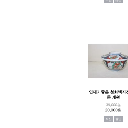
추천
최신
연대가좋은 청화백자
문 개완
39,000원
20,000원
최신
할인