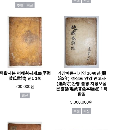
추천
최신
추천
최신
목활자본 평해황씨세보(平海
가장빠른시기인 1648년(順
黃氏世譜) 권1 1책
治5年) 경상도 언양 연고사
(連高寺)간행 불경 지장보살
200,000원
본원경(地藏菩薩本願經) 1책
완질
최신
5,000,000원
추천
최신