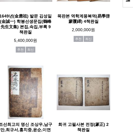
1649년(金應祖) 발문 김성일
목판본 역학계몽복역(易學啓
(金誠一) 학봉선생문집(鶴峰
蒙覆繹) 4책완질
先生文集) 본집,속집,부록 9
2,000,000원
책완질
추천
최신
5,400,000원
추천
최신
조선최고의 명신 조상우,남구
희귀 고필사본 전정(篆正) 2
만,최규서,홍치중,윤순,이면
책완질