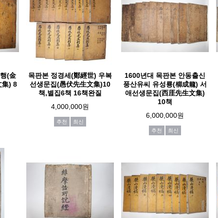
행(金
목판본 정경세(鄭經世) 우복
1600년대 목판본 안동출신
集) 8
선생문집(愚伏先生文集)10
풍산유씨 유성룡(柳成龍) 서
책,별집6책 16책완질
애선생문집(西厓先生文集)
10책
4,000,000원
6,000,000원
추천
최신
추천
최신