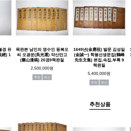
불경 유
목판본 남인의 영수인 동복오
1649년(金應祖) 발문 김성일
經) 1
씨 오광운(吳光運) 약산만고
(金誠一) 학봉선생문집(鶴峰
(藥山漫稿) 20권9책완질
先生文集) 본집,속집,부록 9
책완질
2,500,000원
5,400,000원
추천
최신
추천
최신
추천상품