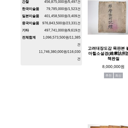
간찰
456,875,000원/5,497건
한국미술품
79,785,000원/1,523건
일본미술품
401,458,500원/3,409건
중국미술품
976,843,500원/23,331건
기타
497,741,000원/9,619건
전체합계
1,096,573,500원/11,385
건
고려대장도감 목판본 
11,746,380,000원/116,030
마힐소설경(維摩詰所說
책완질
건
8,000,000원
추천
최신