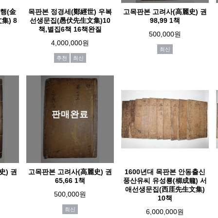
행(金
목판본 정경세(鄭經世) 우복
고목판본 고려사(高麗史) 권
集) 8
선생문집(愚伏先生文集)10
98,99 1책
책,별집6책 16책완질
500,000원
4,000,000원
최신
추천
최신
판매완료
史) 권
고목판본 고려사(高麗史) 권
1600년대 목판본 안동출신
65,66 1책
풍산유씨 유성룡(柳成龍) 서
애선생문집(西厓先生文集)
500,000원
10책
최신
6,000,000원