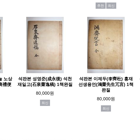
추천
최신
눌 노상
석판본 성영준(成永後) 석천
석판본 이제두(李齊杜) 홍재
(喪禮便
재일고(石泉齋逸稿) 1책완질
선생용언(鴻齋先生冗言) 1책
완질
80,000원
80,000원
최신
최신