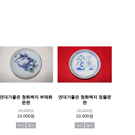
연대가좋은 청화백자 부채화
연대가좋은 청화백자 정물문
문완
완
29,000원
20,000원
10,000원
10,000원
최신
할인
최신
할인