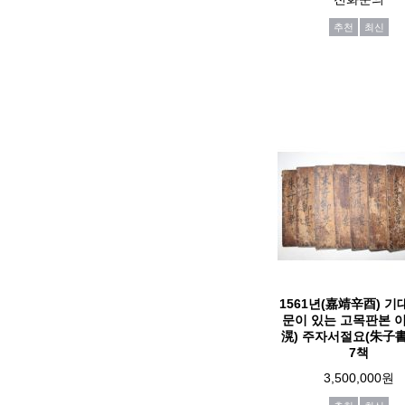
추천
최신
1561년(嘉靖辛酉) 기
문이 있는 고목판본 
滉) 주자서절요(朱子
7책
3,500,000원