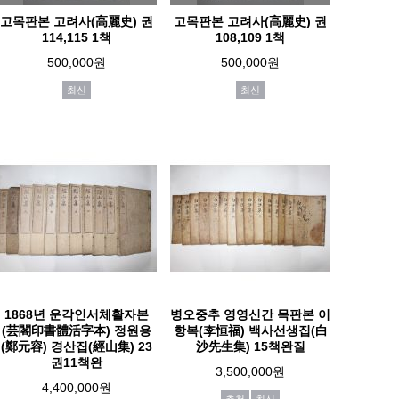
고목판본 고려사(高麗史) 권
고목판본 고려사(高麗史) 권
114,115 1책
108,109 1책
500,000원
500,000원
최신
최신
1868년 운각인서체활자본
병오중추 영영신간 목판본 이
(芸閣印書體活字本) 정원용
항복(李恒福) 백사선생집(白
(鄭元容) 경산집(經山集) 23
沙先生集) 15책완질
권11책완
3,500,000원
4,400,000원