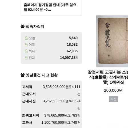
홈페이지 정기점검 안내 (매주 일요
일 02시00분 ~0…
접속자집계
오늘
5,649
어제
18,082
최대
62,935
전체
14,097,384
잘정서된 고필사본 소
옛날물건 재고 현황
직(盧相稷) 상례편람
覽) 1책완질
고서적
3,505,095,000원/14,111
200,000원
근대도서
건
최신
근대시집
3,252,583,500원/41,624
건
희귀고서적
378,665,000원/2,783건
교과서
1,100,760,000원/2,748건