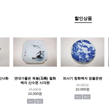
할인상품
진사화
연대가좋은 옥봉(玉峰) 철화
외사기 청화백자 정물문완
백자 산수문 사각완
29,000원
10,000원
29,000원
10,000원
최신
할인
최신
할인