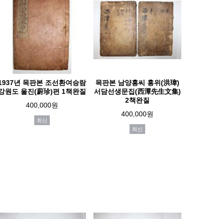
1937년 목판본 조선환여승람
목판본 남양홍씨 홍위(洪瑋)
강원도 울진(蔚珍)편 1책완질
서담선생문집(西潭先生文集)
2책완질
400,000원
400,000원
최신
최신