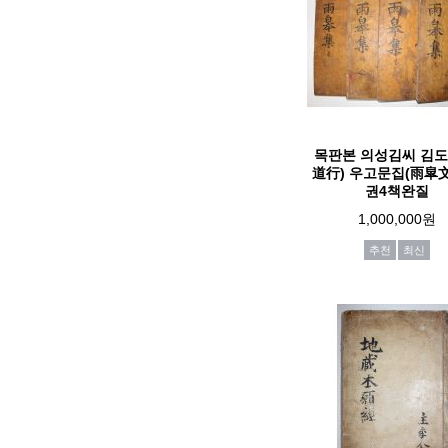
목판본 의성김씨 김도
道行) 우고문집(雨皐文
권4책완질
1,000,000원
추천
최신