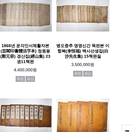
1868년 운각인서체활자본
병오중추 영영신간 목판본 이
(芸閣印書體活字本) 정원용
항복(李恒福) 백사선생집(白
(鄭元容) 경산집(經山集) 23
沙先生集) 15책완질
권11책완
3,500,000원
4,400,000원
추천
최신
추천
최신