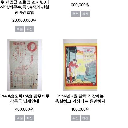
우,서명균,조현명,조지빈,이
600,000원
진망,박문수,등 34장의 간찰
명가간찰첩
추천
최신
20,000,000원
추천
최신
1940년(소화15년) 광주세무
1956년 2월 달력 직장에는
감독국 납세안내
충실하고 가정에는 원만하자
400,000원
400,000원
추천
최신
추천
최신