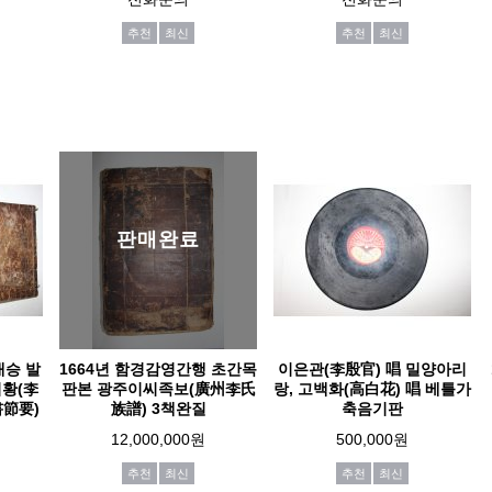
추천
최신
추천
최신
판매완료
대승 발
1664년 함경감영간행 초간목
이은관(李殷官) 唱 밀양아리
이황(李
판본 광주이씨족보(廣州李氏
랑, 고백화(高白花) 唱 베틀가
書節要)
族譜) 3책완질
축음기판
12,000,000원
500,000원
추천
최신
추천
최신