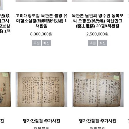
년(順
고려대장도감 목판본 불경 유
목판본 남인의 영수인 동복오
연고사
마힐소설경(維摩詰所說經) 1
씨 오광운(吳光運) 약산만고
지장보살
책완질
(藥山漫稿) 20권9책완질
) 1책
8,000,000원
2,500,000원
추천
최신
추천
최신
사진
명가간찰첩 추가사진
명가간찰첩 추가사진
전화문의
전화문의