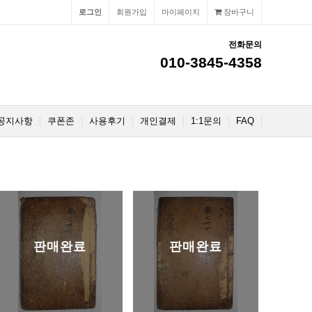
로그인
회원가입
마이페이지
장바구니
전화문의
010-3845-4358
공지사항
쿠폰존
사용후기
개인결제
1:1문의
FAQ
판매완료
판매완료