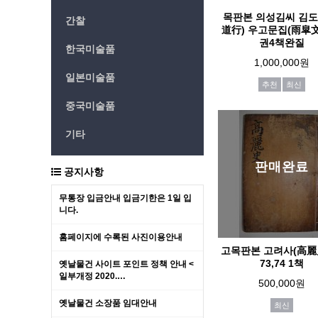
목판본 의성김씨 김도
간찰
道行) 우고문집(雨皐文
권4책완질
한국미술품
1,000,000원
일본미술품
추천
최신
중국미술품
기타
판매완료
공지사항
무통장 입금안내 입금기한은 1일 입
니다.
홈페이지에 수록된 사진이용안내
고목판본 고려사(高麗
73,74 1책
옛날물건 사이트 포인트 정책 안내 <
일부개정 2020.…
500,000원
옛날물건 소장품 임대안내
최신