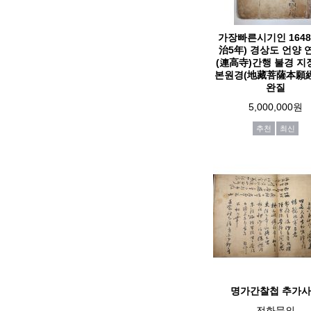
가장빠른시기인 1648
治5年) 경상도 언양 
(連高寺)간행 불경 
본원경(地藏菩薩本願經
완질
5,000,000원
추천
최신
명가간찰첩 추가
전화문의