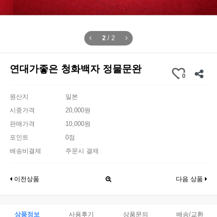
2
/
2
연대가좋은 청화백자 정물문완
0
원산지
일본
시중가격
20,000원
판매가격
10,000원
포인트
0점
배송비결제
주문시 결제
이전상품
다음 상품
상품정보
사용후기
상품문의
배송/교환