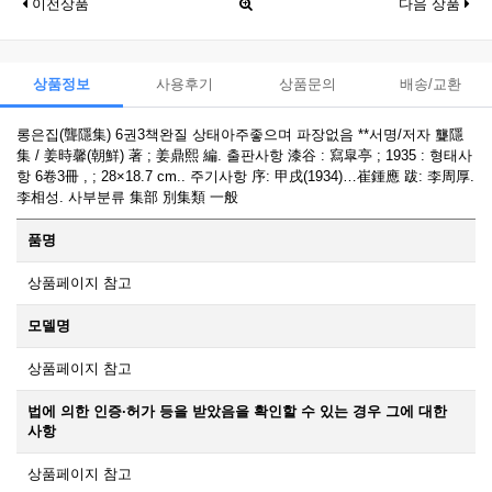
이전상품
다음 상품
상품정보
사용후기
상품문의
배송/교환
롱은집(聾隱集) 6권3책완질 상태아주좋으며 파장없음 **서명/저자 聾隱
集 / 姜時馨(朝鮮) 著 ; 姜鼎熙 編. 출판사항 漆谷 : 寫皐亭 ; 1935 : 형태사
항 6卷3冊 , ; 28×18.7 cm.. 주기사항 序: 甲戌(1934)…崔鍾應 跋: 李周厚.
李相성. 사부분류 集部 別集類 一般
품명
상품페이지 참고
모델명
상품페이지 참고
법에 의한 인증·허가 등을 받았음을 확인할 수 있는 경우 그에 대한
사항
상품페이지 참고