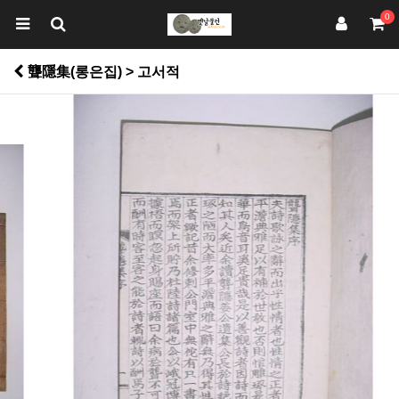
0
聾隱集(롱은집) > 고서적