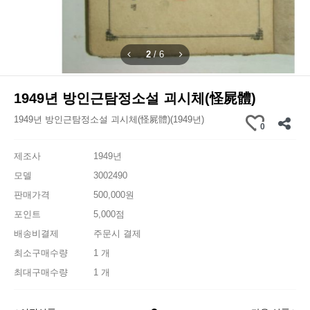
2
/
6
1949년 방인근탐정소설 괴시체(怪屍體)
1949년 방인근탐정소설 괴시체(怪屍體)(1949년)
0
제조사
1949년
모델
3002490
판매가격
500,000원
포인트
5,000점
배송비결제
주문시 결제
최소구매수량
1 개
최대구매수량
1 개