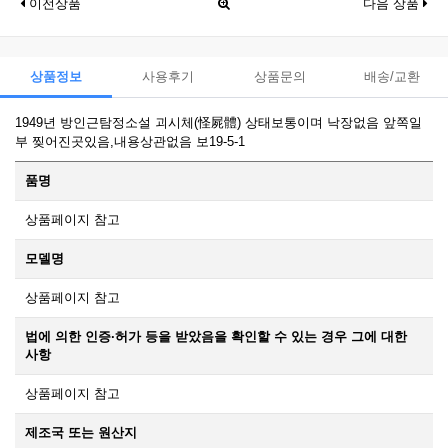
이전상품
다음 상품
상품정보
사용후기
상품문의
배송/교환
1949년 방인근탐정소설 괴시체(怪屍體) 상태보통이며 낙장없음 앞쪽일
부 찢어진곳있음,내용상관없음 보19-5-1
품명
상품페이지 참고
모델명
상품페이지 참고
법에 의한 인증·허가 등을 받았음을 확인할 수 있는 경우 그에 대한
사항
상품페이지 참고
제조국 또는 원산지