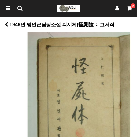
0
1949년 방인근탐정소설 괴시체(怪屍體) > 고서적