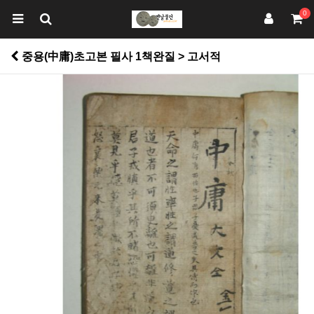
0
중용(中庸)초고본 필사 1책완질 > 고서적