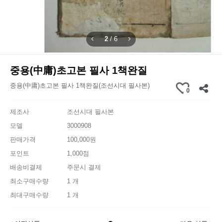
2
/
6
중용(中庸)초고본 필사 1책완질
중용(中庸)초고본 필사 1책완질(조선시대 필사본)
0
제조사
조선시대 필사본
모델
3000908
판매가격
100,000원
포인트
1,000점
배송비결제
주문시 결제
최소구매수량
1 개
최대구매수량
1 개