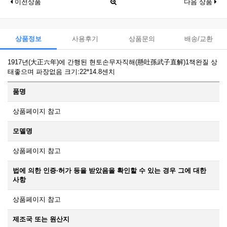
이전상품
다음 상품
상품정보
사용후기
상품문의
배송/교환
1917년(大正六年)에 간행된 현토손무자직해(懸吐孫武子直解)1책완질 상
태좋으며 파장없음 크기:22*14.8센치
품명
상품페이지 참고
모델명
상품페이지 참고
법에 의한 인증·허가 등을 받았음을 확인할 수 있는 경우 그에 대한
사항
상품페이지 참고
제조국 또는 원산지