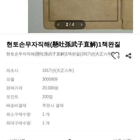
2
/
4
현토손무자직해(懸吐孫武子直解)1책완질
현토손무자직해(懸吐孫武子直解)1책완질(1917년(大正六年))
0
제조사
1917년(大正六年)
모델
3000909
판매가격
20,000원
포인트
200점
배송비결제
주문시 결제
최소구매수량
1 개
최대구매수량
1 개