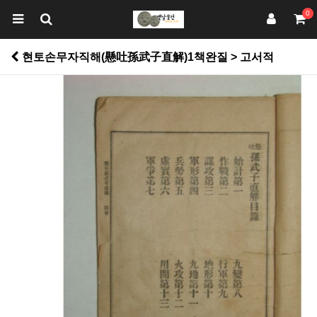
0
현토손무자직해(懸吐孫武子直解)1책완질 > 고서적