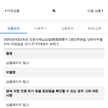
이전상품
다음 상품
상품정보
사용후기
상품문의
배송/교환
1925년(대정14년) 조한사례십삼절(朝漢四禮十三節)1책완질 상태아주좋
으며 파장없음 크기:27.5*19센치 보52-1
품명
상품페이지 참고
모델명
상품페이지 참고
법에 의한 인증·허가 등을 받았음을 확인할 수 있는 경우 그에 대한
사항
상품페이지 참고