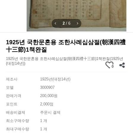
2
/
6
1925년 국한문혼용 조한사례십삼절(朝漢四禮
十三節)1책완질
1925년 국한문혼용 조한사례십삼절(朝漢四禮十三節)1책완질(1925년
(대정14년))
0
제조사
1925년(대정14년)
모델
3000907
판매가격
200,000원
포인트
2,000점
배송비결제
주문시 결제
최소구매수량
1 개
최대구매수량
1 개