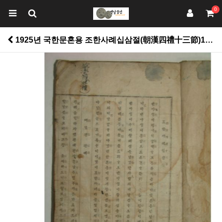
0
1925년 국한문혼용 조한사례십삼절(朝漢四禮十三節)1책완질 > 고서적