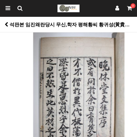
0
석판본 임진왜란당시 무신,학자 평해황씨 황귀성(黃貴成) 만휴당문집(晩休堂文集) 2권1책완질 > 고서적