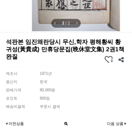
2
/
2
석판본 임진왜란당시 무신,학자 평해황씨 황
귀성(黃貴成) 만휴당문집(晩休堂文集) 2권1책
완질
0
제조사
1971년
원산지
한국
판매가격
80,000원
포인트
800점
배송비결제
주문시 결제
이전상품
다음 상품