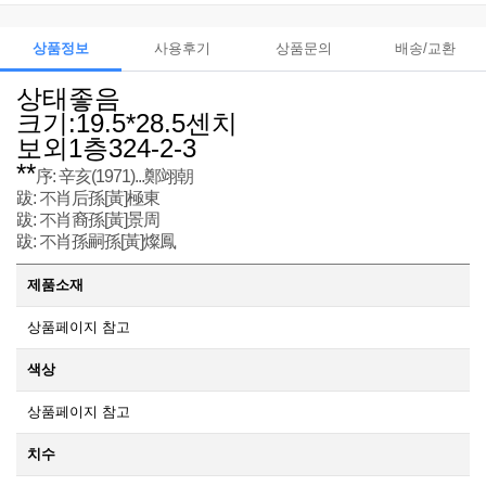
상품정보
사용후기
상품문의
배송/교환
상태좋음
크기:19.5*28.5센치
보외1층324-2-3
**
序: 辛亥(1971)...鄭翊朝
跋: 不肖后孫[黃]極東
跋: 不肖裔孫[黃]景周
跋: 不肖孫嗣孫[黃]燦鳳
제품소재
상품페이지 참고
색상
상품페이지 참고
치수