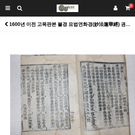
0
1600년 이전 고목판본 불경 묘법연화경(妙法蓮華經) 권4 1책 > 고서적