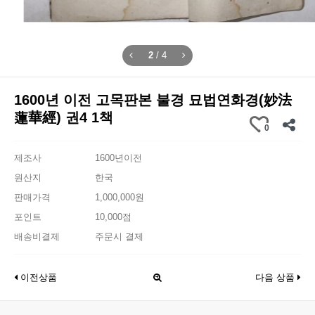
2
/
4
1600년 이전 고목판본 불경 묘법연화경(妙法
蓮華經) 권4 1책
0
제조사
1600년이전
원산지
한국
판매가격
1,000,000원
포인트
10,000점
배송비결제
주문시 결제
이전상품
다음 상품