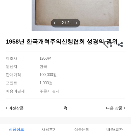
2
/
2
1958년 한국개혁주의신행협회 성경의 권위
0
제조사
1958년
원산지
한국
판매가격
100,000원
포인트
1,000점
배송비결제
주문시 결제
이전상품
다음 상품
상품정보
사용후기
상품문의
배송/교환