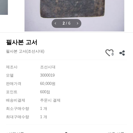
2
/
6
필사본 고서
필사본 고서(조선시대)
0
제조사
조선시대
모델
3000019
판매가격
60,000원
포인트
600점
배송비결제
주문시 결제
최소구매수량
1 개
최대구매수량
1 개