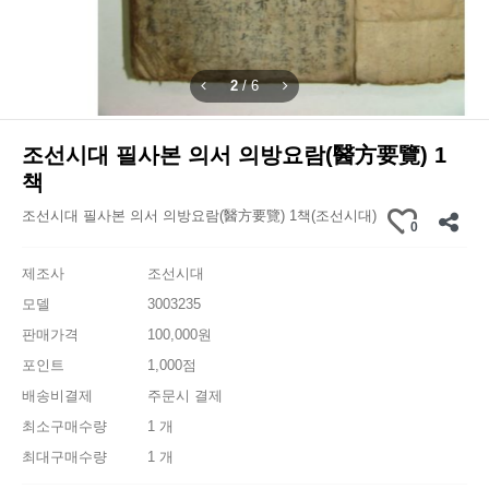
2
/
6
조선시대 필사본 의서 의방요람(醫方要覽) 1
책
조선시대 필사본 의서 의방요람(醫方要覽) 1책(조선시대)
0
제조사
조선시대
모델
3003235
판매가격
100,000원
포인트
1,000점
배송비결제
주문시 결제
최소구매수량
1 개
최대구매수량
1 개