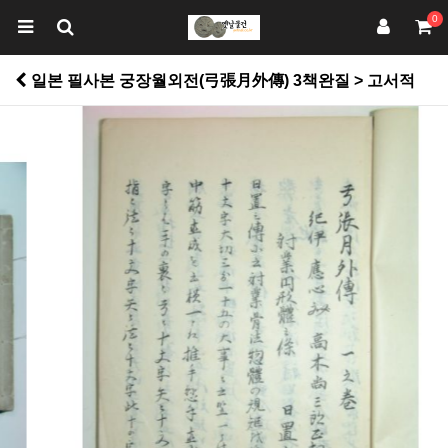
0
일본 필사본 궁장월외전(弓張月外傳) 3책완질 > 고서적