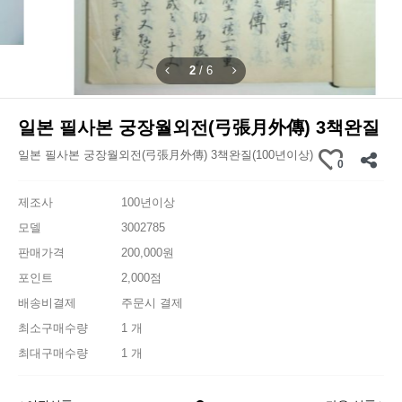
2
/
6
일본 필사본 궁장월외전(弓張月外傳) 3책완질
일본 필사본 궁장월외전(弓張月外傳) 3책완질(100년이상)
0
제조사
100년이상
모델
3002785
판매가격
200,000원
포인트
2,000점
배송비결제
주문시 결제
최소구매수량
1 개
최대구매수량
1 개