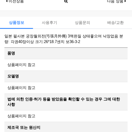
이전상품
다음 상품
상품정보
사용후기
상품문의
배송/교환
일본 필사본 궁장월외전(弓張月外傳) 3책완질 상태좋으며 낙장없음 분
량: 각권40장이상 크기:26*18.7센치 보36-3-2
품명
상품페이지 참고
모델명
상품페이지 참고
법에 의한 인증·허가 등을 받았음을 확인할 수 있는 경우 그에 대한
사항
상품페이지 참고
제조국 또는 원산지