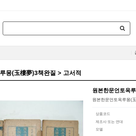
몽(玉樓夢)3책완질 > 고서적
원본한문언토옥루
원본한문언토옥루몽(玉樓夢
상품코드
제조사 또는 연대
모델