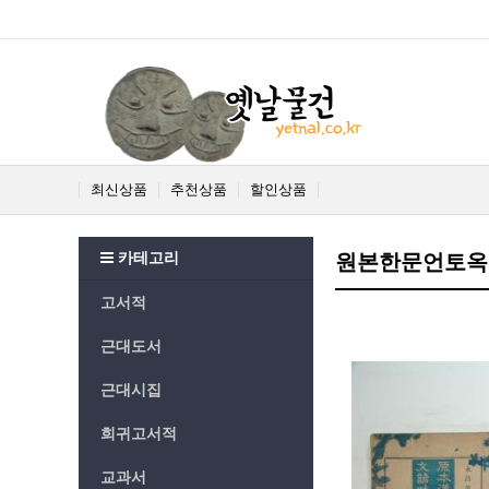
최신상품
추천상품
할인상품
카테고리
원본한문언토옥루
고서적
근대도서
근대시집
희귀고서적
교과서