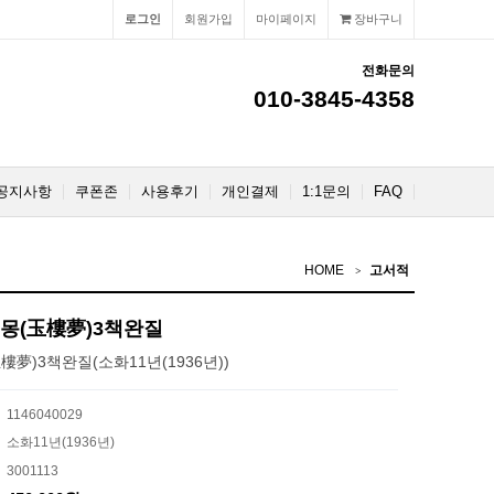
로그인
회원가입
마이페이지
장바구니
전화문의
010-3845-4358
공지사항
쿠폰존
사용후기
개인결제
1:1문의
FAQ
HOME
고서적
몽(玉樓夢)3책완질
)3책완질(소화11년(1936년))
1146040029
소화11년(1936년)
3001113