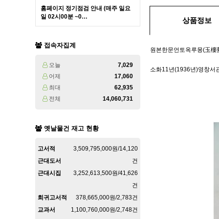
홈페이지 정기점검 안내 (매주 일요
일 02시00분 ~0…
상품정보
접속자집계
원본한문언토옥루몽(玉樓夢)
오늘
7,029
소화11년(1936년)영창
어제
17,060
최대
62,935
전체
14,060,731
옛날물건 재고 현황
고서적
3,509,795,000원/14,120
근대도서
건
근대시집
3,252,613,500원/41,626
건
희귀고서적
378,665,000원/2,783건
교과서
1,100,760,000원/2,748건