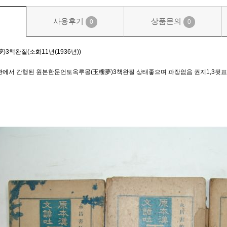
사용후기
상품문의
0
0
3책완질(소화11년(1936년))
서관에서 간행된 원본한문언토옥루몽(玉樓夢)3책완질 상태좋으며 파장없음 권지1,3뒷표지