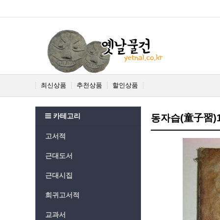
최신상품
추천상품
할인상품
카테고리
동자습(童子習)
고서적
근대도서
근대시집
희귀고서적
교과서