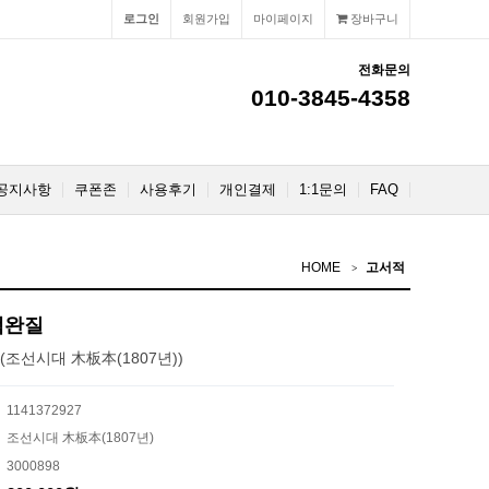
로그인
회원가입
마이페이지
장바구니
전화문의
010-3845-4358
공지사항
쿠폰존
사용후기
개인결제
1:1문의
FAQ
HOME
고서적
책완질
조선시대 木板本(1807년))
1141372927
조선시대 木板本(1807년)
3000898