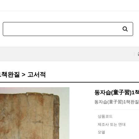
1책완질 > 고서적
동자습(童子習)1
동자습(童子習)1책완질(
상품코드
제조사 또는 연대
모델