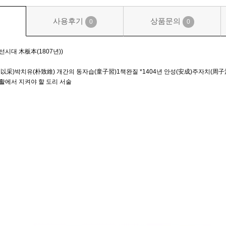
사용후기
상품문의
0
0
시대 木板本(1807년))
采)박치유(朴致維) 개간의 동자습(童子習)1책완질 *1404년 안성(安成)주자치(周子治
 생활에서 지켜야 할 도리 서술