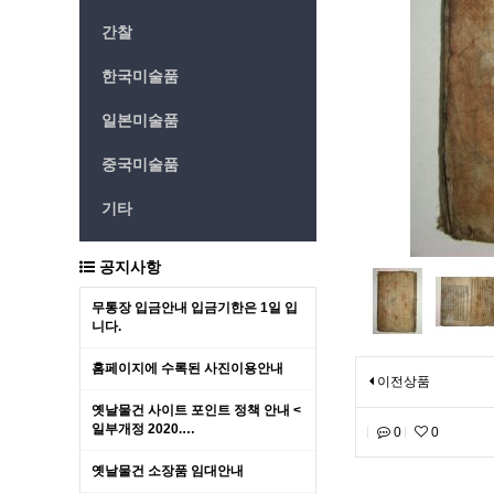
간찰
한국미술품
일본미술품
중국미술품
기타
공지사항
무통장 입금안내 입금기한은 1일 입
니다.
홈페이지에 수록된 사진이용안내
이전상품
옛날물건 사이트 포인트 정책 안내 <
일부개정 2020.…
0
0
옛날물건 소장품 임대안내