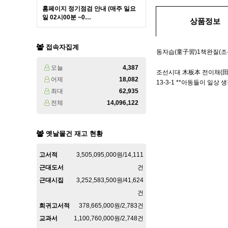
홈페이지 정기점검 안내 (매주 일요
일 02시00분 ~0…
상품정보
접속자집계
동자습(童子習)1책완질(조선
오늘
4,387
조선시대 木板本 전이채(田以
어제
18,082
13-3-1 **아동들이 일상
최대
62,935
전체
14,096,122
옛날물건 재고 현황
고서적
3,505,095,000원/14,111
근대도서
건
근대시집
3,252,583,500원/41,624
건
희귀고서적
378,665,000원/2,783건
교과서
1,100,760,000원/2,748건