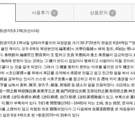
사용후기
상품문의
0
0
권지5,6 1책(조선시대)
지5,6 1책낙질 상태아주좋으며 파장없음 크기:30.3*20센치 완질은 8권4책임 **
붙인 책이다. 모두 6책의 목판본인데 編著者[≪ 大學衍義補≫ 해제 참조, 40p]는 明나
. 春秋館의 編修官인 鄭良弼이 主 監하고 生員 辛應純과 進士 奉景綸이 감교하였다. 編者
 海內에 문현이 있는 곳에는 그 禮가 반드시 집집마다 행해지고 사람마다 익힐 것이라
드물다 는 것을 알게 되었다. 그래서 그 禮를 행하지 못하는 이유를 물으면 모두 禮文이
만히 ≪文公家禮≫를 취해서 本註를 요약해서 依節로 만들고 쉽고 친근한 말을 써서 사
經을 공부하는 인사가 스스로 ≪朱子全書≫를 참고하고 위의 古 禮에 까지 進步할 수가 
를 낮춰서 黃幹, 陳淳, 李方子, 楊復, 黃瑞節 등 諸人의 말을 인용하였다. 小註에는 편
堂一間之圖 時節陳設圖 家衆序立之 圖 義門祠堂位次圖 五世竝列之圖 祭四世之圖 神主 深
 {권4}:喪禮. {권5}:喪禮와 葬禮. {권6}:葬禮. 권{7}:祭禮. {권8}:家禮雜儀가 있고, 
각 각 圖가 부록되어 있다. 刊行者 閔聖徵(1582∼1648)의 자는 士尙, 호는 拙堂, 
일파를 上啓하지 않고 처형한 죄로 罷職되었다가 그 다음해에 全羅道觀察使 로 재등용
 같은 8권 4책으로 된 <奎중2070>의 別本이 있다