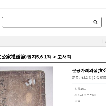
公家禮儀節)권지5,6 1책 > 고서적
문공가례의절(文公
문공가례의절(文公家禮儀
상품코드
제조사 또는 연대
모델