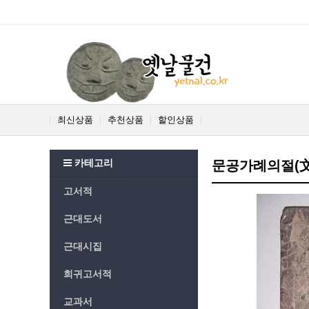
최신상품
추천상품
할인상품
카테고리
문공가례의절(文
고서적
근대도서
근대시집
희귀고서적
교과서