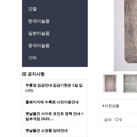
간찰
한국미술품
일본미술품
중국미술품
기타
공지사항
무통장 입금안내 입금기한은 1일 입
니다.
홈페이지에 수록된 사진이용안내
이전상품
옛날물건 사이트 포인트 정책 안내 <
일부개정 2020.…
0
0
옛날물건 소장품 임대안내