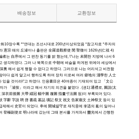
배송정보
교환정보
판화10장수록 **연대는 조선시대로 200년이상되었음 *참고자료 *주자의
라 憲宗 때의 丘濬이나 출판은 全羅道觀察使 閔 聖徵이 1626년(仁祖 4)
는 自序에서 그 편찬 동기를 밝 혔는데, \"나는 未開한 지방에 나서 6
고 생각하였다. 그러 나 북쪽으로 中朝에 벼슬을 하게된 뒤에야 세상에서
 深奧 해서 쉽게 행할 수 없다고 하였다. 그러므로 나는 어리석고 비천함
람마다 쉽게 알고서 행하도록 하여 장차 이로써 여러 僻地의 淺學한 人士
있을 것이라\"고 하였다. 인용書目은 40여종이 기재되어 있고 「文公
자가 「濬按」이라고 해서 자기의 의견을 붙였다 . {권1}:通禮로, 圖說(太
衣前後圖 大帶 緇冠 幅中圖 履圖 指量寸法圖 등)이 부록되어 있다.
부록으로 書狀 字辭 字說 聘 啓 書疏 墓誌 壙記 祭文 祝文 告家廟文 土神祭文 등이 있
문과에 급제해서 史官이 되었다. 후에 開城留守로 재직중에 李适의 亂이 일어나
되어 登極副使로 明나라에 갔는데 그때 본서를 가져와서 靈光에서 간행한