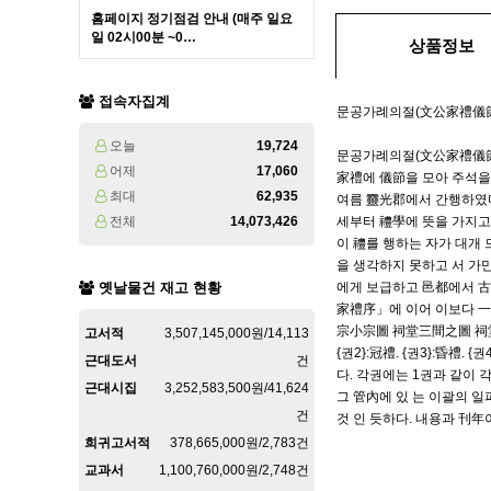
홈페이지 정기점검 안내 (매주 일요
일 02시00분 ~0…
상품정보
접속자집계
문공가례의절(文公家禮儀節)
오늘
19,724
문공가례의절(文公家禮儀節)권
어제
17,060
家禮에 儀節을 모아 주석을 
최대
62,935
여름 靈光郡에서 간행하였다
전체
14,073,426
세부터 禮學에 뜻을 가지고
이 禮를 행하는 자가 대개 
을 생각하지 못하고 서 가
옛날물건 재고 현황
에게 보급하고 邑都에서 古
家禮序」에 이어 이보다 一字
宗小宗圖 祠堂三間之圖 祠
고서적
3,507,145,000원/14,113
{권2}:冠禮. {권3}:昏禮.
근대도서
건
다. 각권에는 1권과 같이 
근대시집
3,252,583,500원/41,624
그 管內에 있 는 이괄의 
건
것 인 듯하다. 내용과 刊年이
희귀고서적
378,665,000원/2,783건
교과서
1,100,760,000원/2,748건