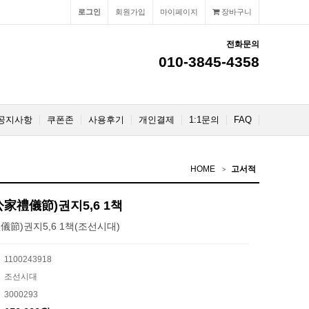
로그인
회원가입
마이페이지
장바구니
전화문의
010-3845-4358
공지사항
쿠폰존
사용후기
개인결제
1:1문의
FAQ
HOME
고서적
家禮儀節)권지5,6 1책
節)권지5,6 1책(조선시대)
1100243918
조선시대
3000293