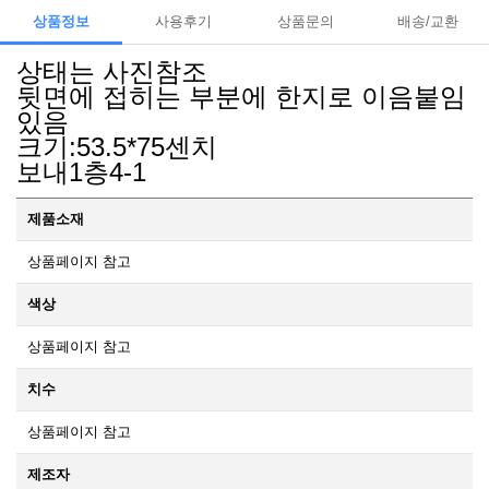
상품정보
사용후기
상품문의
배송/교환
상태는 사진참조
뒷면에 접히는 부분에 한지로 이음붙임
있음
크기:53.5*75센치
보내1층4-1
제품소재
상품페이지 참고
색상
상품페이지 참고
치수
상품페이지 참고
제조자