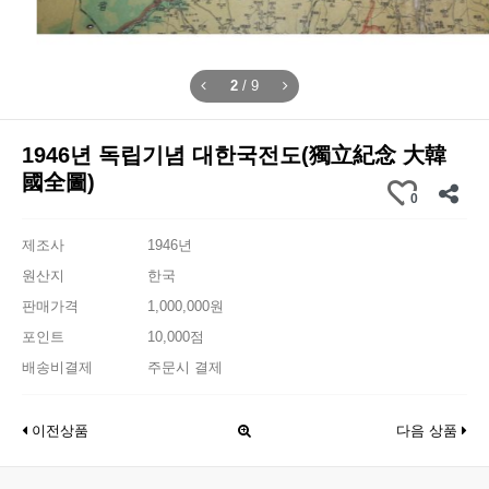
2
/
9
1946년 독립기념 대한국전도(獨立紀念 大韓
國全圖)
0
제조사
1946년
원산지
한국
판매가격
1,000,000원
포인트
10,000점
배송비결제
주문시 결제
이전상품
다음 상품