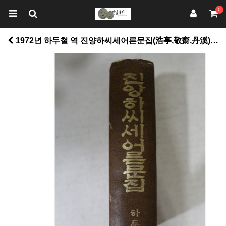
0
1972년 하두철 역 진양하씨세어른문집(浩亭,敬齋,丹溪) > 근대도서