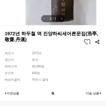
1
/
1
1972년 하두철 역 진양하씨세어른문집(浩亭,
敬齋,丹溪)
0
제조사
1972년
원산지
한국
판매가격
60,000원
포인트
600점
배송비결제
주문시 결제
이전상품
다음 상품