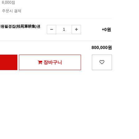
8,000점
주문시 결제
계원필경집(桂苑筆耕集)권
+0원
800,000원
장바구니