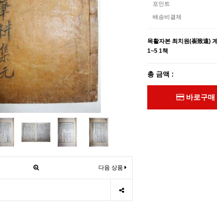
포인트
배송비결제
목활자본 최치원(崔致遠) 
1~5 1책
총 금액 :
바로구매
다음 상품