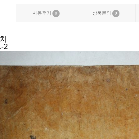
사용후기
상품문의
0
0
센치
-2