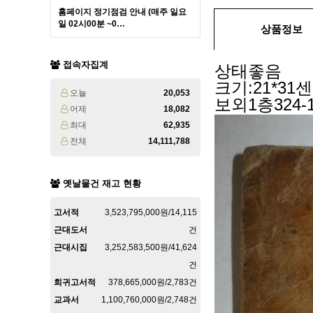
홈페이지 정기점검 안내 (매주 일요
일 02시00분 ~0…
상품정보
접속자집계
상태좋음
크기:21*31
오늘
20,053
보외1층324-1
어제
18,082
최대
62,935
전체
14,111,788
옛날물건 재고 현황
고서적
3,523,795,000원/14,115
근대도서
건
근대시집
3,252,583,500원/41,624
건
희귀고서적
378,665,000원/2,783건
교과서
1,100,760,000원/2,748건