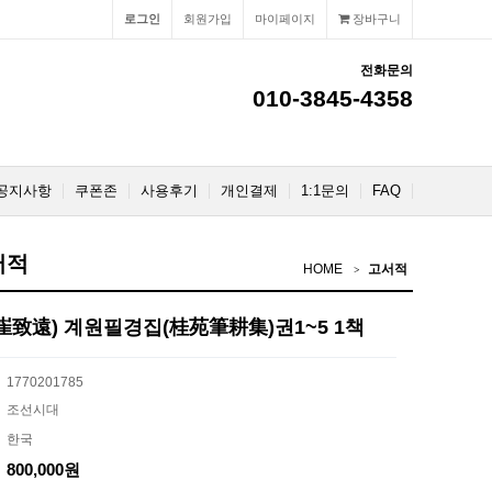
로그인
회원가입
마이페이지
장바구니
전화문의
010-3845-4358
공지사항
쿠폰존
사용후기
개인결제
1:1문의
FAQ
서적
HOME
고서적
崔致遠) 계원필경집(桂苑筆耕集)권1~5 1책
1770201785
조선시대
한국
800,000원