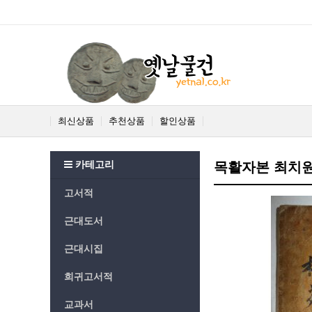
최신상품
추천상품
할인상품
카테고리
목활자본 최치원
고서적
근대도서
근대시집
희귀고서적
교과서