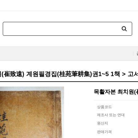
(崔致遠) 계원필경집(桂苑筆耕集)권1~5 1책 > 고
목활자본 최치원(
상품코드
제조사 또는 연대
원산지
판매가격