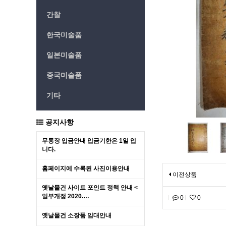
간찰
한국미술품
일본미술품
중국미술품
기타
공지사항
무통장 입금안내 입금기한은 1일 입
니다.
홈페이지에 수록된 사진이용안내
이전상품
옛날물건 사이트 포인트 정책 안내 <
일부개정 2020.…
0
0
옛날물건 소장품 임대안내