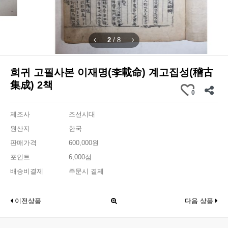
2
/
8
희귀 고필사본 이재명(李載命) 계고집성(稽古
集成) 2책
0
제조사
조선시대
원산지
한국
판매가격
600,000원
포인트
6,000점
배송비결제
주문시 결제
이전상품
다음 상품