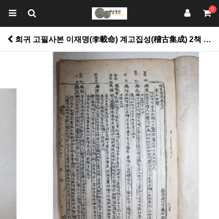
0
희귀 고필사본 이재명(李載命) 계고집성(稽古集成) 2책 > 고서적