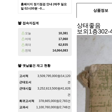
홈페이지 정기점검 안내 (매주 일요
일 02시00분 ~0…
상품정보
접속자집계
상태좋음
보외1층302-4
오늘
10,381
어제
17,060
최대
62,935
전체
14,064,083
옛날물건 재고 현황
고서적
3,509,795,000원/14,120
근대도서
건
근대시집
3,252,613,500원/41,626
건
희귀고서적
378,665,000원/2,783건
교과서
1,100,760,000원/2,748건