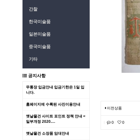
간찰
한국미술품
일본미술품
중국미술품
기타
공지사항
무통장 입금안내 입금기한은 1일 입
니다.
홈페이지에 수록된 사진이용안내
이전상품
옛날물건 사이트 포인트 정책 안내 <
일부개정 2020.…
0
0
옛날물건 소장품 임대안내