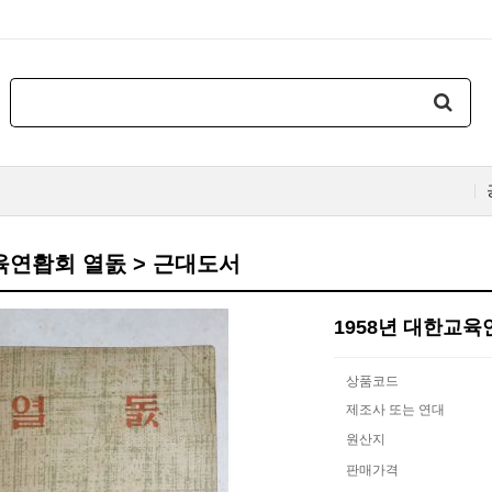
육연홥회 열돐 > 근대도서
1958년 대한교육
상품코드
제조사 또는 연대
원산지
판매가격