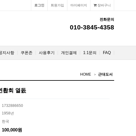
로그인
회원가입
마이페이지
장바구니
전화문의
010-3845-4358
공지사항
쿠폰존
사용후기
개인결제
1:1문의
FAQ
HOME
근대도서
연홥회 열돐
1732886650
1958년
한국
100,000원