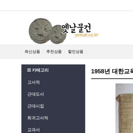
최신상품
추천상품
할인상품
카테고리
1958년 대한교
고서적
근대도서
근대시집
희귀고서적
교과서