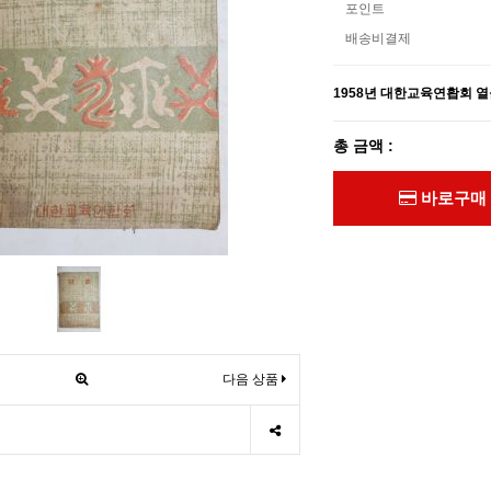
포인트
배송비결제
1958년 대한교육연홥회 
총 금액 :
바로구매
다음 상품