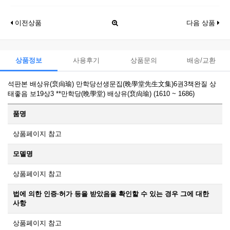
이전상품
다음 상품
상품정보
사용후기
상품문의
배송/교환
석판본 배상유(裵尙瑜) 만학당선생문집(晩學堂先生文集)6권3책완질 상
태좋음 보19상3 **만학당(晩學堂) 배상유(裵尙瑜) (1610 ~ 1686)
품명
상품페이지 참고
모델명
상품페이지 참고
법에 의한 인증·허가 등을 받았음을 확인할 수 있는 경우 그에 대한
사항
상품페이지 참고