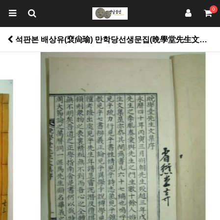
0
석판본 배상유(裵尙瑜) 만학당선생문집(晩學堂先生文集)6권3책완질 > 고서적