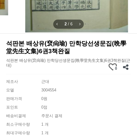
2
/
6
석판본 배상유(裵尙瑜) 만학당선생문집(晩學
堂先生文集)6권3책완질
석판본 배상유(裵尙瑜) 만학당선생문집(晩學堂先生文集)6권3책완질(근
대)
0
제조사
근대
모델
3004554
판매가격
0원
포인트
0점
배송비결제
주문시 결제
최소구매수량
1 개
최대구매수량
1 개