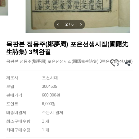
2
/
6
목판본 정몽주(鄭夢周) 포은선생시집(圃隱先
生詩集) 3책완질
목판본 정몽주(鄭夢周) 포은선생시집(圃隱先生詩集) 3책완질(조선시대)
0
제조사
조선시대
모델
3004505
판매가격
600,000원
포인트
6,000점
배송비결제
주문시 결제
최소구매수량
1 개
최대구매수량
1 개