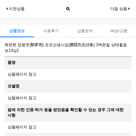
이전상품
다음 상품
상품정보
사용후기
상품문의
배송/교환
목판본 정몽주(鄭夢周) 포은선생시집(圃隱先生詩集) 3책완질 상태좋음
보13상2
품명
상품페이지 참고
모델명
상품페이지 참고
법에 의한 인증·허가 등을 받았음을 확인할 수 있는 경우 그에 대한
사항
상품페이지 참고