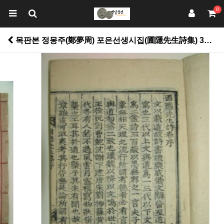
0
목판본 정몽주(鄭夢周) 포은선생시집(圃隱先生詩集) 3책완질 > 고서적