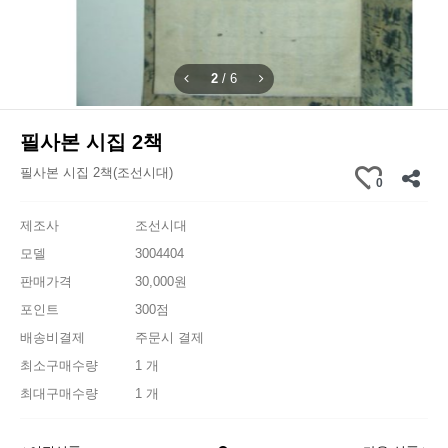
2
/
6
필사본 시집 2책
필사본 시집 2책(조선시대)
0
제조사
조선시대
모델
3004404
판매가격
30,000원
포인트
300점
배송비결제
주문시 결제
최소구매수량
1 개
최대구매수량
1 개