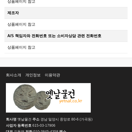
상품페이지 참고
제조자
상품페이지 참고
A/S 책임자와 전화번호 또는 소비자상담 관련 전화번호
상품페이지 참고
회사소개
개인정보
이용약관
회사명
옛날물건
주소
경남 밀양시 중앙로 80-6 (가곡동)
사업자 등록번호
615-03-17906
대표
김동영
전화
010-3845-4358
팩스