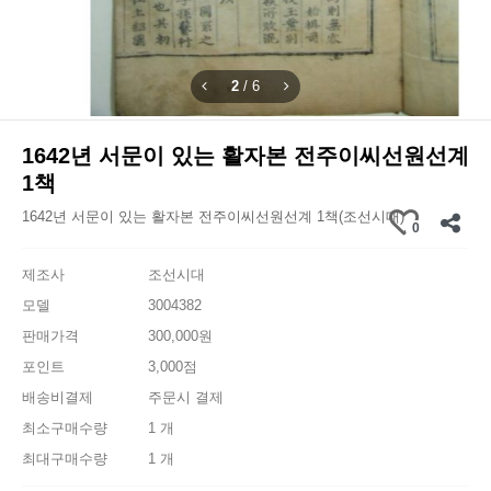
2
/
6
1642년 서문이 있는 활자본 전주이씨선원선계
1책
1642년 서문이 있는 활자본 전주이씨선원선계 1책(조선시대)
0
제조사
조선시대
모델
3004382
판매가격
300,000원
포인트
3,000점
배송비결제
주문시 결제
최소구매수량
1 개
최대구매수량
1 개