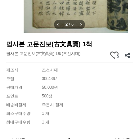
2
/
6
필사본 고문진보(古文眞寶) 1책
필사본 고문진보(古文眞寶) 1책(조선시대)
0
제조사
조선시대
모델
3004367
판매가격
50,000원
포인트
500점
배송비결제
주문시 결제
최소구매수량
1 개
최대구매수량
1 개