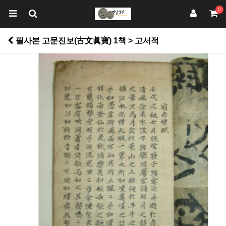
0
필사본 고문진보(古文眞寶) 1책 > 고서적