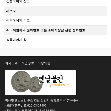
상품페이지 참고
제조자
상품페이지 참고
A/S 책임자와 전화번호 또는 소비자상담 관련 전화번호
상품페이지 참고
회사소개
개인정보
이용약관
회사명
옛날물건
주소
경남 밀양시 중앙로 80-6 (가곡동)
사업자 등록번호
615-03-17906
대표
김동영
전화
010-3845-4358
팩스