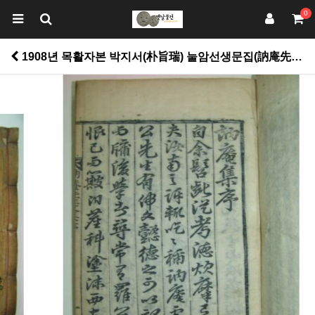
0
1908년 목활자본 박지서(朴旨瑞) 눌암선생문집(訥庵先生文集)3책 > 고서적