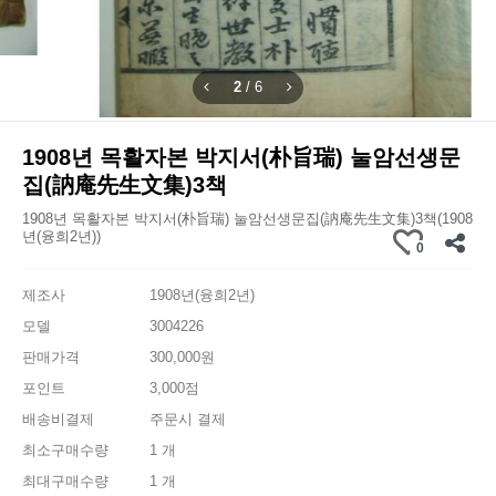
2
/
6
1908년 목활자본 박지서(朴旨瑞) 눌암선생문
집(訥庵先生文集)3책
1908년 목활자본 박지서(朴旨瑞) 눌암선생문집(訥庵先生文集)3책(1908
년(융희2년))
0
제조사
1908년(융희2년)
모델
3004226
판매가격
300,000원
포인트
3,000점
배송비결제
주문시 결제
최소구매수량
1 개
최대구매수량
1 개