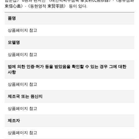
암문집》 8권과 편저인 《태안박씨무첨록 泰安朴氏無忝錄》·《동유심화
東儒心畵》·《동현영적 東賢零蹟》 등이 있다.
품명
상품페이지 참고
모델명
상품페이지 참고
법에 의한 인증·허가 등을 받았음을 확인할 수 있는 경우 그에 대한
사항
상품페이지 참고
제조국 또는 원산지
상품페이지 참고
제조자
상품페이지 참고