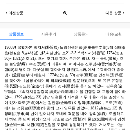
이전상품
다음 상품
상품정보
사용후기
상품문의
배송/교환
1908년 목활자본 박지서(朴旨瑞) 눌암선생문집(訥庵先生文集)3책 상태좋
음(완질은 8권4책임) 권3,4 낱권임 보21-2-3 **박지서(朴旨瑞) 1754(영조
30)∼1821(순조 21). 조선 후기의 학자. 본관은 밀양. 자는 국정(國禎), 호
는 눌암(訥庵). 수경(受絅)의 아들이며, 어머니는 진주강씨(晉州姜氏)로
협(綊)의 딸이다. 다섯살 때 할아버지 정원(挺元)밑에서 수학하다가 종숙
맹기(孟蘷)로부터 배웠다. 1774년(영조 50) 광주(廣州)로 안정복(安鼎福)
을 찾아가 《심경 心經》의 의의(疑義)를 질문하였으며, 또 유규·유장원
(柳長源)·김도행(金道行) 등에게 경지(經旨)를 묻기도 하였다. 김우옹(金
宇顒)의 《속자치통감강목 續資治通鑑綱目》을 간행할 때 교정에 참여하
였다. 1799년(정조 23) 영남 명현들의 사적을 거두어 올리라는 조정의 명
이 있자 좌도(左道)에서는 김한동(金翰東)·이정덕(李鼎德)이, 우도(右道)
에서는 정종로(鄭宗魯)와 함께 그가 임무를 맡았다. 1812년(순조 12) 홍
경래(洪景來)의 난이 일어나자 도내에 격문을 내어 창의(倡義), 토벌하고
자 하던 중 난이 평정되었다. 상소로 조식(曺植)의 문묘(文廟)배향과 김성
일(金誠一)의 서원(書院)건립을 조정에 청원하기도 했다. 저서로는 《눌