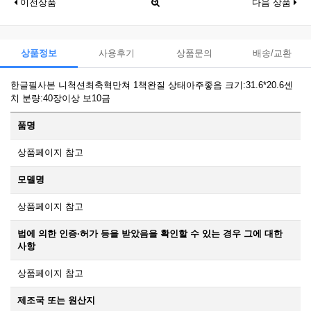
이전상품
다음 상품
상품정보
사용후기
상품문의
배송/교환
한글필사본 니척션최축혁만쳐 1책완질 상태아주좋음 크기:31.6*20.6센
치 분량:40장이상 보10금
품명
상품페이지 참고
모델명
상품페이지 참고
법에 의한 인증·허가 등을 받았음을 확인할 수 있는 경우 그에 대한
사항
상품페이지 참고
제조국 또는 원산지