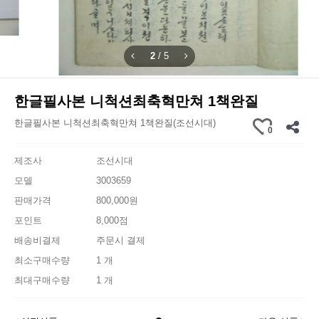
2
/
5
한글필사본 니척션최축혁만쳐 1책완질
한글필사본 니척션최축혁만쳐 1책완질(조선시대)
0
제조사
조선시대
모델
3003659
판매가격
800,000원
포인트
8,000점
배송비결제
주문시 결제
최소구매수량
1 개
최대구매수량
1 개