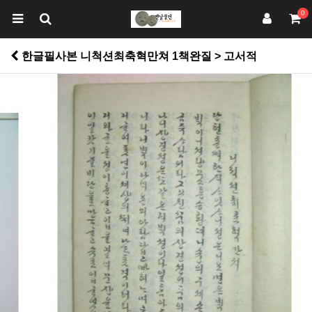
0
한글필사본 니척션최축혁만쳐 1책완질 > 고서적