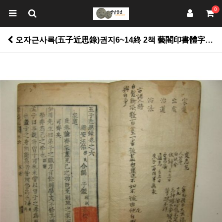
0
오자근사록(五子近思錄)권지6~14終 2책 藝閣印書體字本 > 고서적