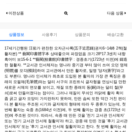
이전상품
다음 상품
상품정보
사용후기
상품문의
배송/교환
17세기간행된 汪佑가 편찬한 오자근사록(五子近思錄)권지6~14終 2책(철
활자본) ** 藝閣印書體字本 상태좋으며 파장없음 크기:28*17.3센치 내향
흑어미 보15-6-1 **藝閣(校書館)印書體字 : 경종초기(1723년 이전)에 鑄造
한 철활자. **교서관 인서체자는 명나라 중기경 부터 많이 쓰여 오던 명체
(明體)를 모각(模刻)하여 교서관에서 만든 활자로, 일명 '당자(唐字)'라고
도 부른다. 명나라 인서체가 최초로 도입된 본 활자의 가장 큰 특징은 종
래의 모필체(毛筆體)와는 달리 서구의 프린트식 글자형을 연상시킬 만한
새로운 서체의 면모를 보이고, 재질 또한 종래의 동(銅)과는 달리 철(무
쇠)로써 만들어졌다는 점이다. 그러나 재질이 무쇠인 까닭에 활자 획이
좀 굵고 글자 모양이 가지런하지 못하며, 만든 솜씨 또한 약간 거친 편이
다.본 활자는 주조된 시기와 글자체의 형태에 따라 두 종류가 있는데, 첫
번째 활자는 숙종 초(1684년 이전)에, 두 번째 활자는 경종 초(1723년 이
전)에 주조된 것이다. 따라서, 속종 때 만든 것을 '전기 교서관 인서체자'
또는 '전기 교서관 인서체 철활자'라 하고, 경종 때 만든 것을 '후기 교서관
인서체자' 또는 '후기 교서관 인서체 철활자'라고 한다. 첫 번째 활자는 세