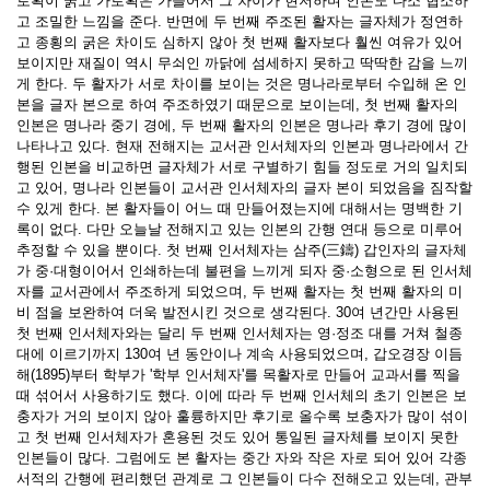
로획이 굵고 가로획은 가늘어서 그 차이가 현저하며 인본도 다소 협소하
고 조밀한 느낌을 준다. 반면에 두 번째 주조된 활자는 글자체가 정연하
고 종횡의 굵은 차이도 심하지 않아 첫 번째 활자보다 훨씬 여유가 있어
보이지만 재질이 역시 무쇠인 까닭에 섬세하지 못하고 딱딱한 감을 느끼
게 한다. 두 활자가 서로 차이를 보이는 것은 명나라로부터 수입해 온 인
본을 글자 본으로 하여 주조하였기 때문으로 보이는데, 첫 번째 활자의
인본은 명나라 중기 경에, 두 번째 활자의 인본은 명나라 후기 경에 많이
나타나고 있다. 현재 전해지는 교서관 인서체자의 인본과 명나라에서 간
행된 인본을 비교하면 글자체가 서로 구별하기 힘들 정도로 거의 일치되
고 있어, 명나라 인본들이 교서관 인서체자의 글자 본이 되었음을 짐작할
수 있게 한다. 본 활자들이 어느 때 만들어졌는지에 대해서는 명백한 기
록이 없다. 다만 오늘날 전해지고 있는 인본의 간행 연대 등으로 미루어
추정할 수 있을 뿐이다. 첫 번째 인서체자는 삼주(三鑄) 갑인자의 글자체
가 중·대형이어서 인쇄하는데 불편을 느끼게 되자 중·소형으로 된 인서체
자를 교서관에서 주조하게 되었으며, 두 번째 활자는 첫 번째 활자의 미
비 점을 보완하여 더욱 발전시킨 것으로 생각된다. 30여 년간만 사용된
첫 번째 인서체자와는 달리 두 번째 인서체자는 영·정조 대를 거쳐 철종
대에 이르기까지 130여 년 동안이나 계속 사용되었으며, 갑오경장 이듬
해(1895)부터 학부가 '학부 인서체자'를 목활자로 만들어 교과서를 찍을
때 섞어서 사용하기도 했다. 이에 따라 두 번째 인서체의 초기 인본은 보
충자가 거의 보이지 않아 훌륭하지만 후기로 올수록 보충자가 많이 섞이
고 첫 번째 인서체자가 혼용된 것도 있어 통일된 글자체를 보이지 못한
인본들이 많다. 그럼에도 본 활자는 중간 자와 작은 자로 되어 있어 각종
서적의 간행에 편리했던 관계로 그 인본들이 다수 전해오고 있는데, 관부