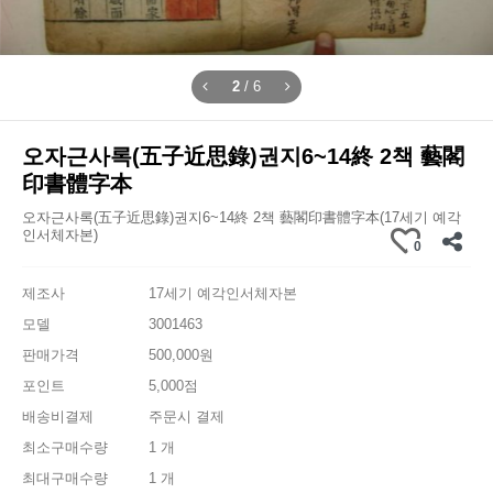
2
/
6
오자근사록(五子近思錄)권지6~14終 2책 藝閣
印書體字本
오자근사록(五子近思錄)권지6~14終 2책 藝閣印書體字本(17세기 예각
인서체자본)
0
제조사
17세기 예각인서체자본
모델
3001463
판매가격
500,000원
포인트
5,000점
배송비결제
주문시 결제
최소구매수량
1 개
최대구매수량
1 개