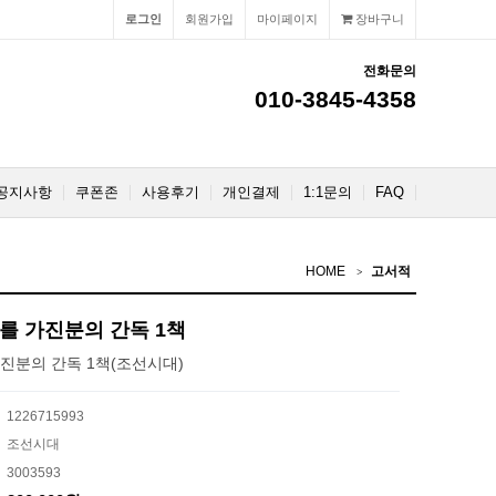
로그인
회원가입
마이페이지
장바구니
전화문의
010-3845-4358
공지사항
쿠폰존
사용후기
개인결제
1:1문의
FAQ
HOME
고서적
를 가진분의 간독 1책
진분의 간독 1책(조선시대)
1226715993
조선시대
3003593