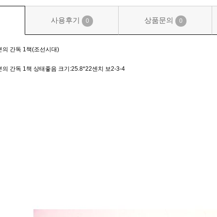
사용후기
상품문의
0
0
의 간독 1책(조선시대)
 간독 1책 상태좋음 크기:25.8*22센치 보2-3-4