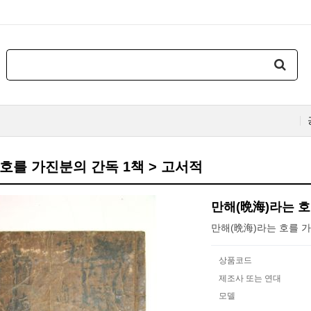
호를 가진분의 간독 1책 > 고서적
만해(晩海)라는 호
만해(晩海)라는 호를 가
상품코드
제조사 또는 연대
모델