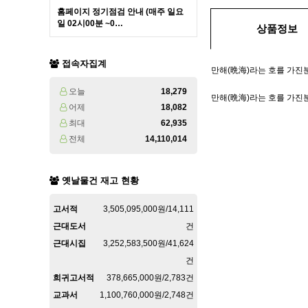
홈페이지 정기점검 안내 (매주 일요
일 02시00분 ~0…
상품정보
접속자집계
만해(晩海)라는 호를 가진분
오늘
18,279
만해(晩海)라는 호를 가진분의
어제
18,082
최대
62,935
전체
14,110,014
옛날물건 재고 현황
고서적
3,505,095,000원/14,111
근대도서
건
근대시집
3,252,583,500원/41,624
건
희귀고서적
378,665,000원/2,783건
교과서
1,100,760,000원/2,748건