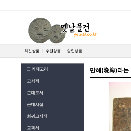
최신상품
추천상품
할인상품
카테고리
만해(晩海)라는 
고서적
근대도서
근대시집
희귀고서적
교과서