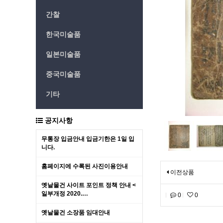
간찰
한국미술품
일본미술품
중국미술품
기타
공지사항
무통장 입금안내 입금기한은 1일 입
니다.
홈페이지에 수록된 사진이용안내
이전상품
옛날물건 사이트 포인트 정책 안내 <
일부개정 2020.…
0
0
옛날물건 소장품 임대안내