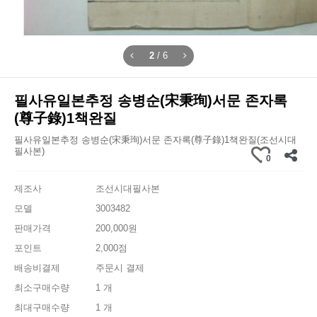
2
/
6
필사유일본추정 송병순(宋秉珣)서문 존자록
(尊子錄)1책완질
필사유일본추정 송병순(宋秉珣)서문 존자록(尊子錄)1책완질(조선시대
필사본)
0
제조사
조선시대필사본
모델
3003482
판매가격
200,000원
포인트
2,000점
배송비결제
주문시 결제
최소구매수량
1 개
최대구매수량
1 개