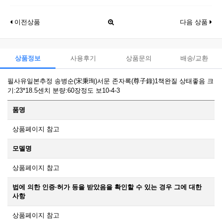
이전상품
다음 상품
상품정보
사용후기
상품문의
배송/교환
필사유일본추정 송병순(宋秉珣)서문 존자록(尊子錄)1책완질 상태좋음 크
기:23*18.5센치 분량:60장정도 보10-4-3
품명
상품페이지 참고
모델명
상품페이지 참고
법에 의한 인증·허가 등을 받았음을 확인할 수 있는 경우 그에 대한
사항
상품페이지 참고