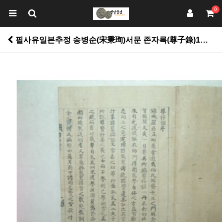
0
필사유일본추정 송병순(宋秉珣)서문 존자록(尊子錄)1책완질 > 고서적