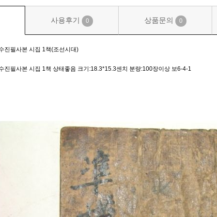
사용후기
상품문의
0
0
 수진필사본 시집 1책(조선시대)
진필사본 시집 1책 상태좋음 크기:18.3*15.3센치 분량:100장이상 보6-4-1