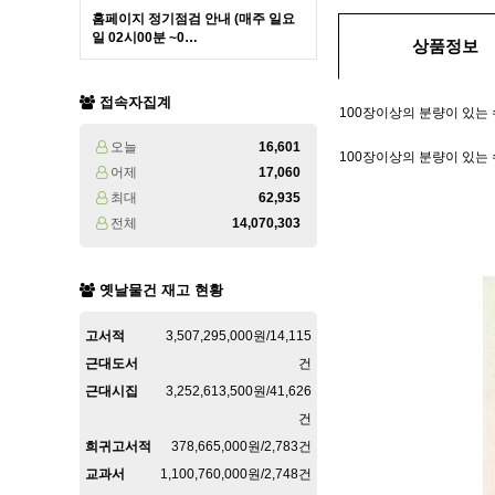
홈페이지 정기점검 안내 (매주 일요
일 02시00분 ~0…
상품정보
접속자집계
100장이상의 분량이 있는
오늘
16,601
100장이상의 분량이 있는 수
어제
17,060
최대
62,935
전체
14,070,303
옛날물건 재고 현황
고서적
3,507,295,000원/14,115
근대도서
건
근대시집
3,252,613,500원/41,626
건
희귀고서적
378,665,000원/2,783건
교과서
1,100,760,000원/2,748건