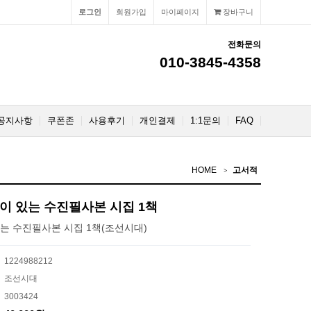
로그인
회원가입
마이페이지
장바구니
전화문의
010-3845-4358
공지사항
쿠폰존
사용후기
개인결제
1:1문의
FAQ
HOME
고서적
이 있는 수진필사본 시집 1책
있는 수진필사본 시집 1책(조선시대)
1224988212
조선시대
3003424