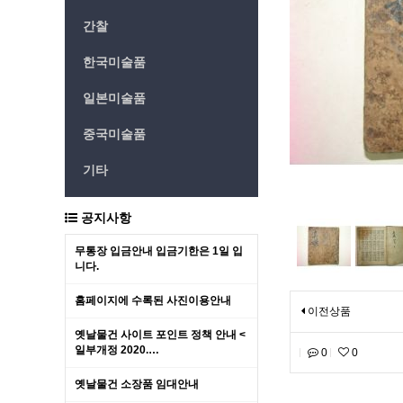
간찰
한국미술품
일본미술품
중국미술품
기타
공지사항
무통장 입금안내 입금기한은 1일 입
니다.
홈페이지에 수록된 사진이용안내
이전상품
옛날물건 사이트 포인트 정책 안내 <
일부개정 2020.…
0
0
옛날물건 소장품 임대안내