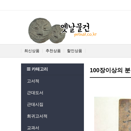
최신상품
추천상품
할인상품
카테고리
100장이상의 분
고서적
근대도서
근대시집
희귀고서적
교과서