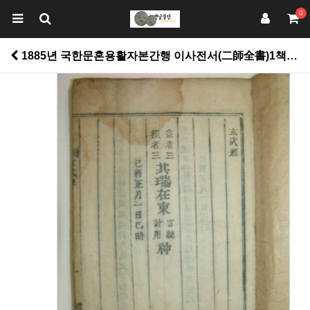
0
1885년 국한문혼용활자본간행 이사전서(二師全書)1책완질 > 고서적