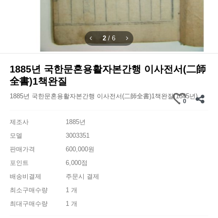
2
/
6
1885년 국한문혼용활자본간행 이사전서(二師
全書)1책완질
1885년 국한문혼용활자본간행 이사전서(二師全書)1책완질(1885년)
0
제조사
1885년
모델
3003351
판매가격
600,000원
포인트
6,000점
배송비결제
주문시 결제
최소구매수량
1 개
최대구매수량
1 개