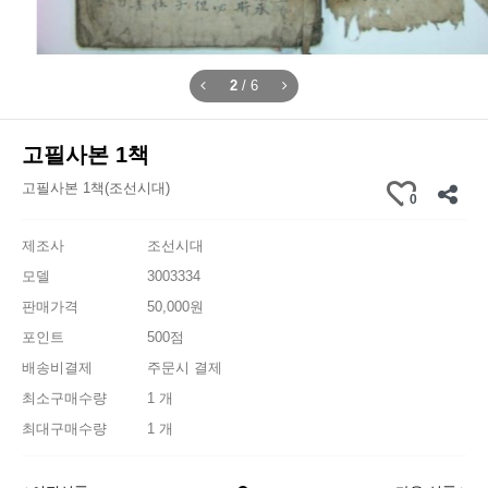
2
/
6
고필사본 1책
고필사본 1책(조선시대)
0
제조사
조선시대
모델
3003334
판매가격
50,000원
포인트
500점
배송비결제
주문시 결제
최소구매수량
1 개
최대구매수량
1 개