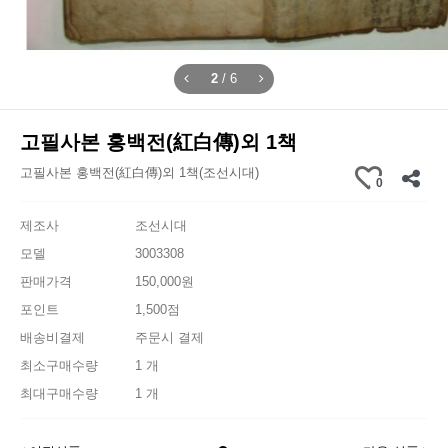
2
/
6
고필사본 홍백전(紅白傳)외 1책
고필사본 홍백전(紅白傳)외 1책(조선시대)
0
제조사
조선시대
모델
3003308
판매가격
150,000원
포인트
1,500점
배송비결제
주문시 결제
최소구매수량
1 개
최대구매수량
1 개