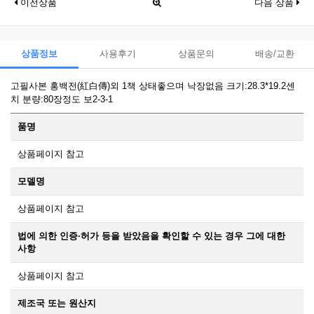
이전상품
다음 상품
상품정보
사용후기
상품문의
배송/교환
고필사본 홍백전(紅白傳)외 1책 상태좋으며 낙장없음 크기:28.3*19.2센
치 분량:80장정도 보2-3-1
품명
상품페이지 참고
모델명
상품페이지 참고
법에 의한 인증·허가 등을 받았음을 확인할 수 있는 경우 그에 대한
사항
상품페이지 참고
제조국 또는 원산지