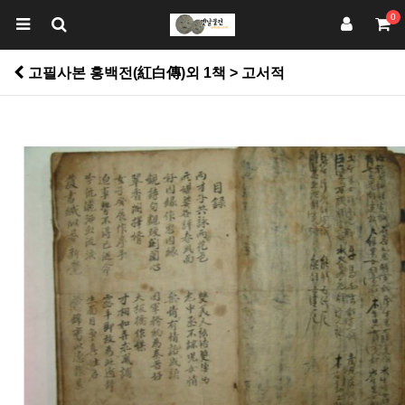
0
고필사본 홍백전(紅白傳)외 1책 > 고서적