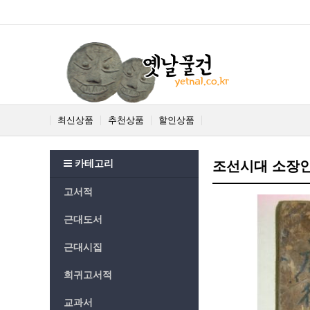
최신상품
추천상품
할인상품
카테고리
조선시대 소장인이
고서적
근대도서
근대시집
희귀고서적
교과서