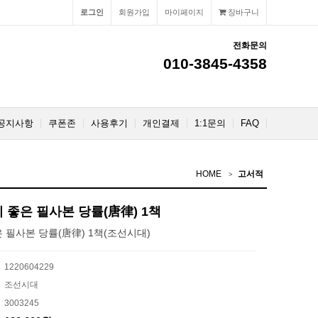
로그인
회원가입
마이페이지
장바구니
전화문의
010-3845-4358
공지사항
쿠폰존
사용후기
개인결제
1:1문의
FAQ
HOME
고서적
좋은 필사본 당률(唐律) 1책
 필사본 당률(唐律) 1책(조선시대)
1220604229
조선시대
3003245