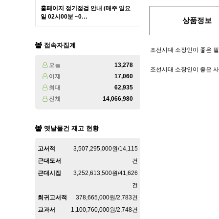
홈페이지 정기점검 안내 (매주 일요
일 02시00분 ~0…
상품정보
접속자집계
조선시대 소장인이 좋은 필
오늘
13,278
조선시대 소장인이 좋은 사본 
어제
17,060
최대
62,935
전체
14,066,980
옛날물건 재고 현황
고서적
3,507,295,000원/14,115
근대도서
건
근대시집
3,252,613,500원/41,626
건
희귀고서적
378,665,000원/2,783건
교과서
1,100,760,000원/2,748건