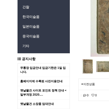
간찰
한국미술품
일본미술품
중국미술품
기타
공지사항
무통장 입금안내 입금기한은 1일 입
니다.
홈페이지에 수록된 사진이용안내
이전상품
옛날물건 사이트 포인트 정책 안내 <
일부개정 2020.…
0
0
옛날물건 소장품 임대안내