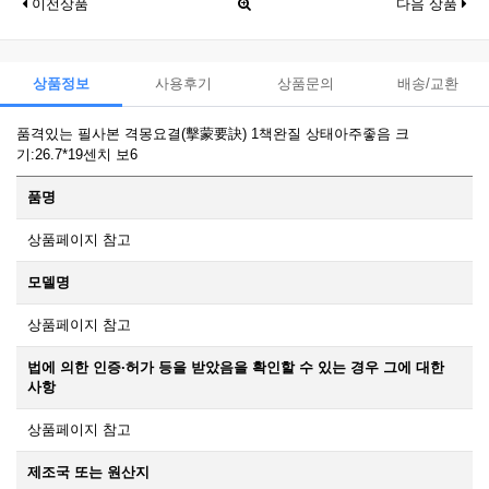
이전상품
다음 상품
상품정보
사용후기
상품문의
배송/교환
품격있는 필사본 격몽요결(擊蒙要訣) 1책완질 상태아주좋음 크
기:26.7*19센치 보6
품명
상품페이지 참고
모델명
상품페이지 참고
법에 의한 인증·허가 등을 받았음을 확인할 수 있는 경우 그에 대한
사항
상품페이지 참고
제조국 또는 원산지