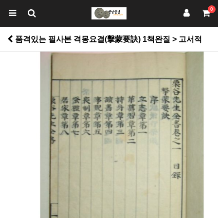
0
품격있는 필사본 격몽요결(擊蒙要訣) 1책완질 > 고서적