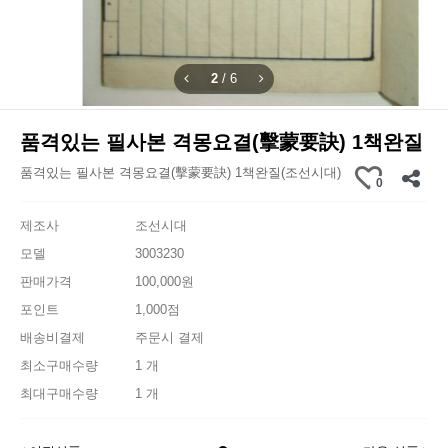
2
/
6
품격있는 필사본 격몽요결(擊蒙要訣) 1책완질
품격있는 필사본 격몽요결(擊蒙要訣) 1책완질(조선시대)
0
제조사
조선시대
모델
3003230
판매가격
100,000원
포인트
1,000점
배송비결제
주문시 결제
최소구매수량
1 개
최대구매수량
1 개