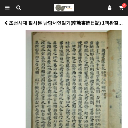
0
조선시대 필사본 남당서연일기(南塘書筵日記) 1책완질 > 고서적