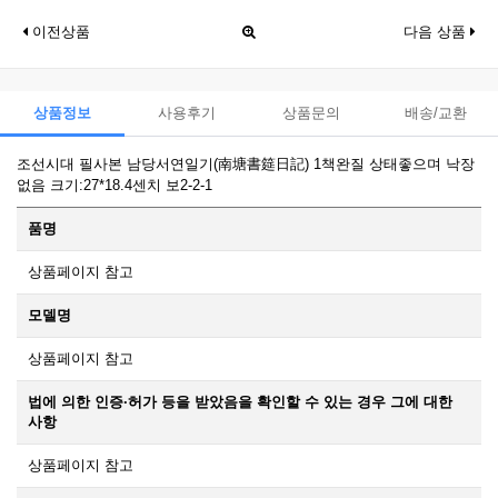
이전상품
다음 상품
상품정보
사용후기
상품문의
배송/교환
조선시대 필사본 남당서연일기(南塘書筵日記) 1책완질 상태좋으며 낙장
없음 크기:27*18.4센치 보2-2-1
품명
상품페이지 참고
모델명
상품페이지 참고
법에 의한 인증·허가 등을 받았음을 확인할 수 있는 경우 그에 대한
사항
상품페이지 참고