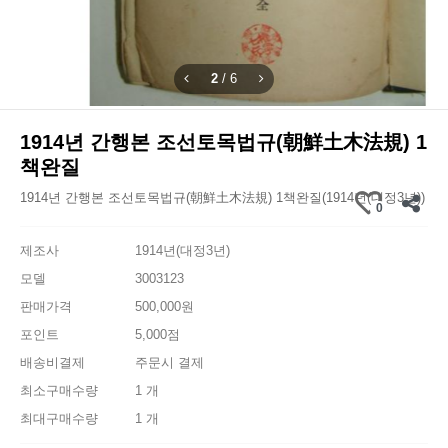
2
/
6
1914년 간행본 조선토목법규(朝鮮土木法規) 1
책완질
1914년 간행본 조선토목법규(朝鮮土木法規) 1책완질(1914년(대정3년))
0
제조사
1914년(대정3년)
모델
3003123
판매가격
500,000원
포인트
5,000점
배송비결제
주문시 결제
최소구매수량
1 개
최대구매수량
1 개