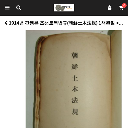
0
1914년 간행본 조선토목법규(朝鮮土木法規) 1책완질 > 고서적