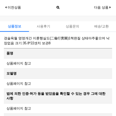
이전상품
다음 상품
상품정보
사용후기
상품문의
배송/교환
경술육월 영영개간 이륜행실도(二倫行實圖)1책완질 상태아주좋으며 낙
장없음 크기:35.8*22센치 보관8
품명
상품페이지 참고
모델명
상품페이지 참고
법에 의한 인증·허가 등을 받았음을 확인할 수 있는 경우 그에 대한
사항
상품페이지 참고