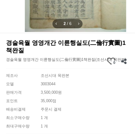
2
/
6
경술육월 영영개간 이륜행실도(二倫行實圖)1
책완질
경술육월 영영개간 이륜행실도(二倫行實圖)1책완질(조선시대 목판본)
0
제조사
조선시대 목판본
모델
3003044
판매가격
3,500,000원
포인트
35,000점
배송비결제
주문시 결제
최소구매수량
1 개
최대구매수량
1 개