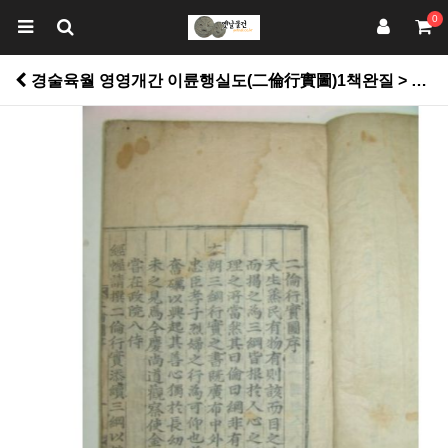
0
경술육월 영영개간 이륜행실도(二倫行實圖)1책완질 > 고서적