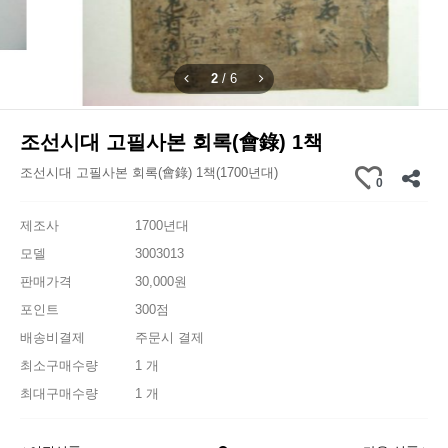
2
/
6
조선시대 고필사본 회록(會錄) 1책
조선시대 고필사본 회록(會錄) 1책(1700년대)
0
제조사
1700년대
모델
3003013
판매가격
30,000원
포인트
300점
배송비결제
주문시 결제
최소구매수량
1 개
최대구매수량
1 개