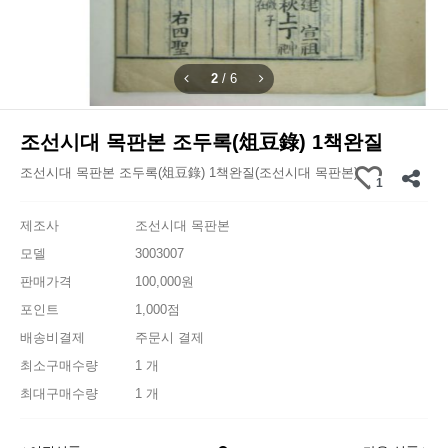
2
/
6
조선시대 목판본 조두록(俎豆錄) 1책완질
조선시대 목판본 조두록(俎豆錄) 1책완질(조선시대 목판본)
1
제조사
조선시대 목판본
모델
3003007
판매가격
100,000원
포인트
1,000점
배송비결제
주문시 결제
최소구매수량
1 개
최대구매수량
1 개