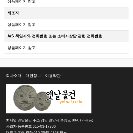
상품페이지 참고
제조자
상품페이지 참고
A/S 책임자와 전화번호 또는 소비자상담 관련 전화번호
상품페이지 참고
회사소개
개인정보
이용약관
회사명
옛날물건
주소
경남 밀양시 중앙로 80-6 (가곡동)
사업자 등록번호
615-03-17906
대표
김동영
전화
010-3845-4358
팩스