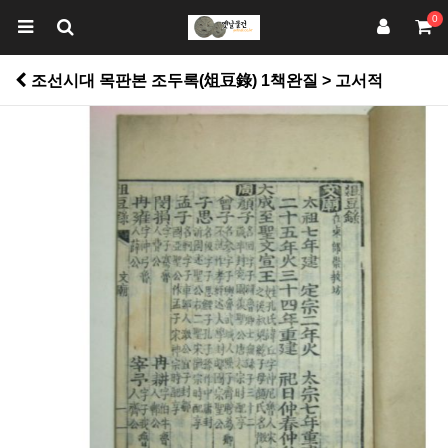
0
조선시대 목판본 조두록(俎豆錄) 1책완질 > 고서적