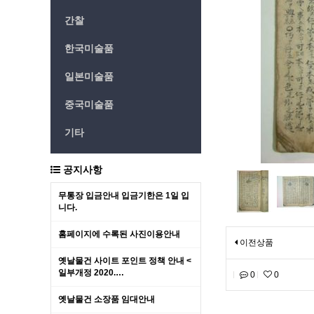
간찰
한국미술품
일본미술품
중국미술품
기타
공지사항
무통장 입금안내 입금기한은 1일 입
니다.
홈페이지에 수록된 사진이용안내
이전상품
옛날물건 사이트 포인트 정책 안내 <
일부개정 2020.…
0
0
옛날물건 소장품 임대안내