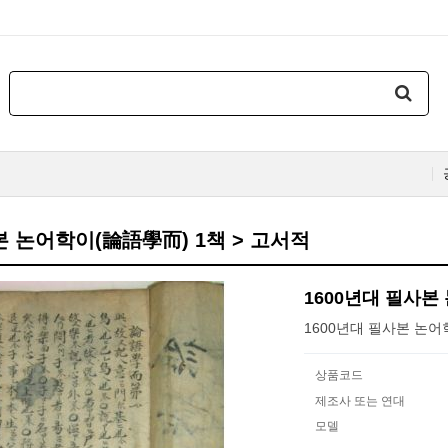
본 논어학이(論語學而) 1책 > 고서적
1600년대 필사본
1600년대 필사본 논어학
상품코드
제조사 또는 연대
모델