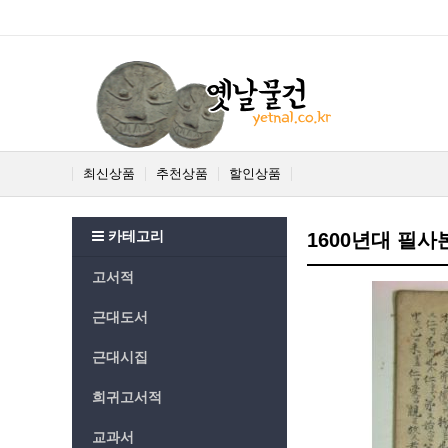
최신상품
추천상품
할인상품
카테고리
1600년대 필사
고서적
근대도서
근대시집
희귀고서적
교과서