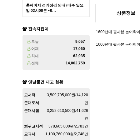
홈페이지 정기점검 안내 (매주 일요
일 02시00분 ~0…
상품정보
접속자집계
1600년대 필사본 논어학이(
오늘
9,057
1600년대 필사본 논어학이(
어제
17,060
최대
62,935
전체
14,062,759
옛날물건 재고 현황
고서적
3,509,795,000원/14,120
근대도서
건
근대시집
3,252,613,500원/41,626
건
희귀고서적
378,665,000원/2,783건
교과서
1,100,760,000원/2,748건