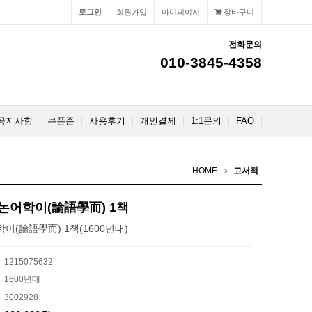
로그인
회원가입
마이페이지
장바구니
전화문의
010-3845-4358
공지사항
쿠폰존
사용후기
개인결제
1:1문의
FAQ
HOME
고서적
 논어학이(論語學而) 1책
이(論語學而) 1책(1600년대)
1215075632
1600년대
3002928