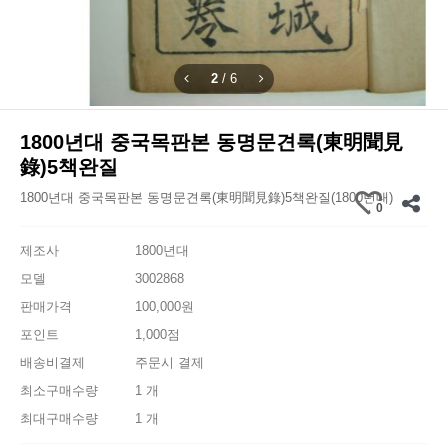
2
/
6
1800년대 중국목판본 동명문견록(東明聞見
錄)5책완질
1800년대 중국목판본 동명문견록(東明聞見錄)5책완질(1800년대)
0
제조사
1800년대
모델
3002868
판매가격
100,000원
포인트
1,000점
배송비결제
주문시 결제
최소구매수량
1 개
최대구매수량
1 개