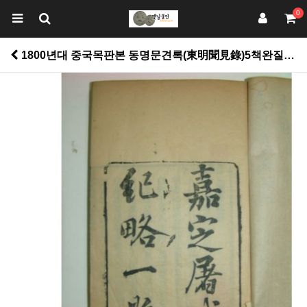
0
1800년대 중국목판본 동명문견록(東明聞見錄)5책완질 > 고서적