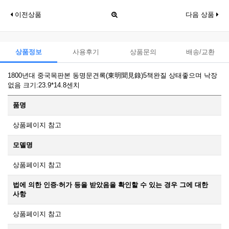
이전상품
다음 상품
상품정보
사용후기
상품문의
배송/교환
1800년대 중국목판본 동명문견록(東明聞見錄)5책완질 상태좋으며 낙장
없음 크기:23.9*14.8센치
품명
상품페이지 참고
모델명
상품페이지 참고
법에 의한 인증·허가 등을 받았음을 확인할 수 있는 경우 그에 대한
사항
상품페이지 참고