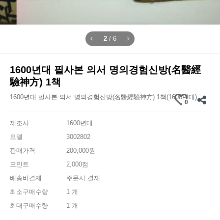
2
/
6
1600년대 필사본 의서 명의경험신방(名醫經
驗神方) 1책
1600년대 필사본 의서 명의경험신방(名醫經驗神方) 1책(1600년대)
0
제조사
1600년대
모델
3002802
판매가격
200,000원
포인트
2,000점
배송비결제
주문시 결제
최소구매수량
1 개
최대구매수량
1 개