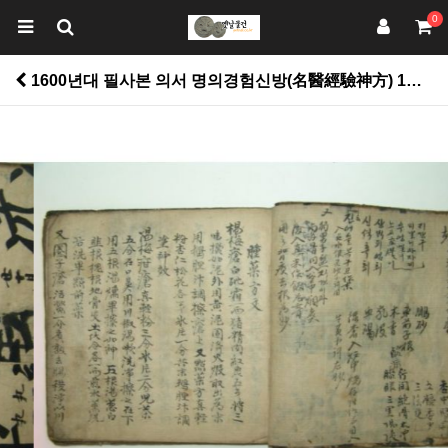
0
1600년대 필사본 의서 명의경험신방(名醫經驗神方) 1책 > 고서적