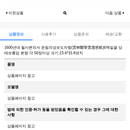
이전상품
다음 상품
상품정보
사용후기
상품문의
배송/교환
1600년대 필사본의서 운림의성보도자항(雲林醫聖普渡慈航)6책일괄 상
태보통임 분량:각 50장이상 크기:23.6*15.8센치
품명
상품페이지 참고
모델명
상품페이지 참고
법에 의한 인증·허가 등을 받았음을 확인할 수 있는 경우 그에 대한
사항
상품페이지 참고