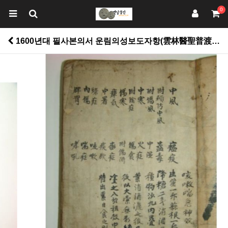
0
1600년대 필사본의서 운림의성보도자항(雲林醫聖普渡慈航)6책 > 고서적