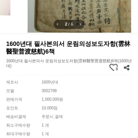
2
/
6
1600년대 필사본의서 운림의성보도자항(雲林
醫聖普渡慈航)6책
1600년대 필사본의서 운림의성보도자항(雲林醫聖普渡慈航)6책(1600년
대)
0
제조사
1600년대
모델
3002798
판매가격
1,000,000원
포인트
10,000점
배송비결제
주문시 결제
최소구매수량
1 개
최대구매수량
1 개