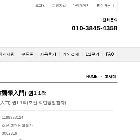
로그인
회원가입
마이페이지
장바구니
전화문의
010-3845-4358
공지사항
쿠폰존
사용후기
개인결제
1:1문의
FAQ
HOME
고서적
醫學入門) 권1 1책
門) 권1 1책(조선 희현당철활자)
1188823124
조선 희현당철활자
3002319