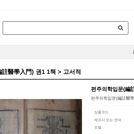
註醫學入門) 권1 1책 > 고서적
편주의학입문(編註
편주의학입문(編註醫學入
상품코드
제조사 또는 연대
모델