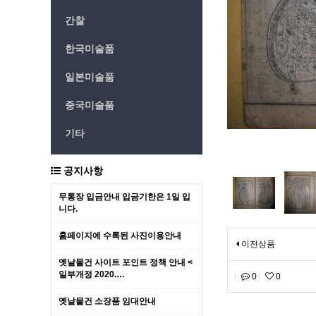
간찰
한국미술품
일본미술품
중국미술품
기타
공지사항
무통장 입금안내 입금기한은 1일 입
니다.
홈페이지에 수록된 사진이용안내
이전상품
옛날물건 사이트 포인트 정책 안내 <
일부개정 2020.…
0
0
옛날물건 소장품 임대안내