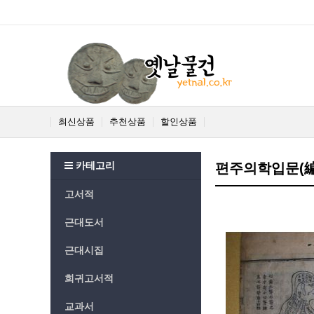
최신상품
추천상품
할인상품
카테고리
편주의학입문(編
고서적
근대도서
근대시집
희귀고서적
교과서