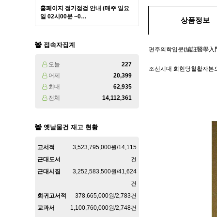
홈페이지 정기점검 안내 (매주 일요
일 02시00분 ~0…
상품정보
접속자집계
편주의학입문(編註醫學入門)
오늘
227
조선시대 희현당철활자본으로
어제
20,399
최대
62,935
전체
14,112,361
옛날물건 재고 현황
고서적
3,523,795,000원/14,115
근대도서
건
근대시집
3,252,583,500원/41,624
건
희귀고서적
378,665,000원/2,783건
교과서
1,100,760,000원/2,748건