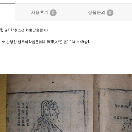
사용후기
상품문의
0
0
 권1 1책(조선 희현당철활자)
 간행한 편주의학입문(編註醫學入門) 권1 1책 보49상1